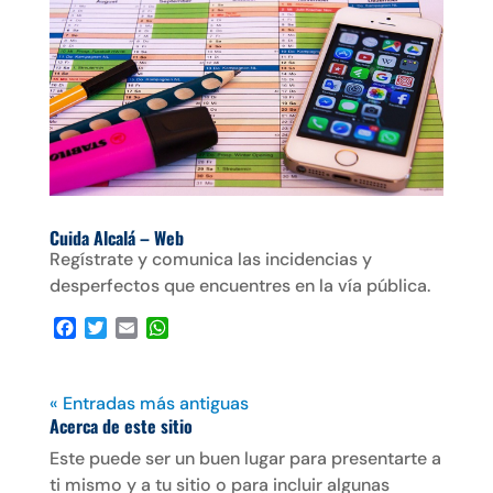
b
t
l
s
o
e
A
o
r
p
k
p
Cuida Alcalá – Web
Regístrate y comunica las incidencias y
desperfectos que encuentres en la vía pública.
F
T
E
W
a
w
m
h
c
i
a
a
e
t
i
t
« Entradas más antiguas
b
t
l
s
Acerca de este sitio
o
e
A
Este puede ser un buen lugar para presentarte a
o
r
p
k
p
ti mismo y a tu sitio o para incluir algunas